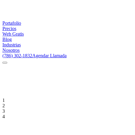
Portafolio
Precios
Web Gratis
Blog
Industrias
Nosotros
(786) 302-1832
Agendar Llamada
1
2
3
4